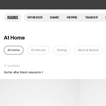
NYHEDER
DAME
HERRE
TASKER
At Home
At Home
On the Go
Dining
Work & School
17 produkter
Sortér efter Mest relevante +