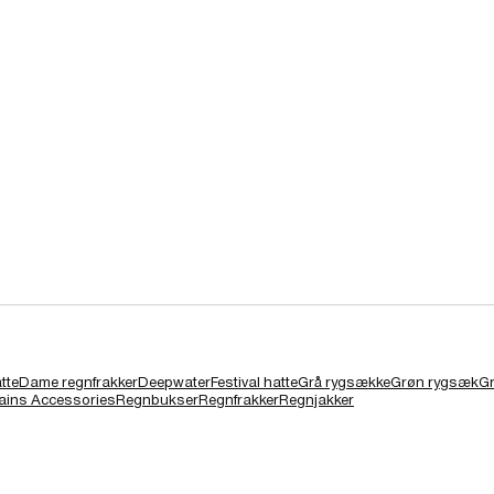
tte
Dame regnfrakker
Deepwater
Festival hatte
Grå rygsække
Grøn rygsæk
Gr
ains Accessories
Regnbukser
Regnfrakker
Regnjakker