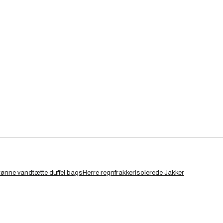
ønne vandtætte duffel bags
Herre regnfrakker
Isolerede Jakker