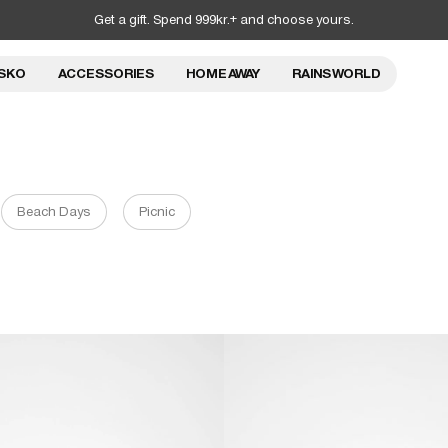
Get a gift. Spend 999kr.+ and choose yours.
SKO
ACCESSORIES
HOME AWAY
RAINS WORLD
Beach Days
Picnic