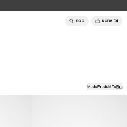
SØG
KURV
(0)
Model
Produkt
To
Fire