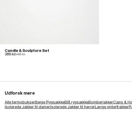
Candle & Sculpture Set
389 kr.
548 kr.
Udforsk mere
Alle termobukser
Beige Rygsække
Blå rygsække
Bomberjakker
Caps & Ha
Isolerede Jakker til damer
Isolerede Jakker til herrer
Lange vinterfrakker
R