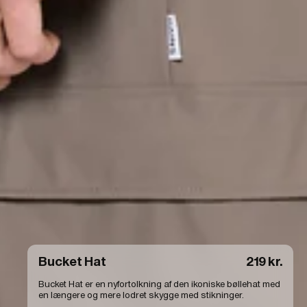
Bucket Hat
219 kr.
Bucket Hat er en nyfortolkning af den ikoniske bøllehat med
en længere og mere lodret skygge med stikninger.