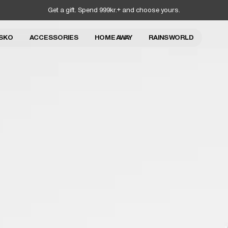
Get a gift. Spend 999kr.+ and choose yours.
SKO
ACCESSORIES
HOME AWAY
RAINS WORLD