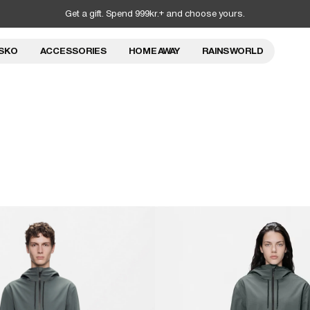
Get a gift. Spend 999kr.+ and choose yours.
SKO
ACCESSORIES
HOME AWAY
RAINS WORLD