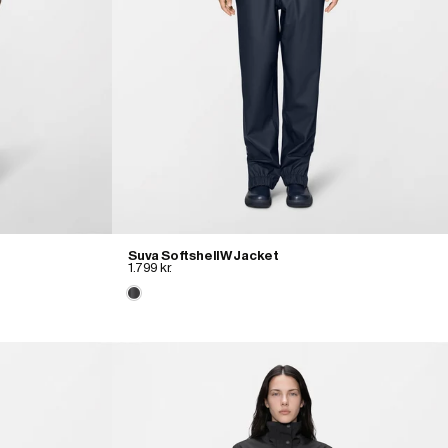
Suva Softshell W Jacket
1.799 kr.