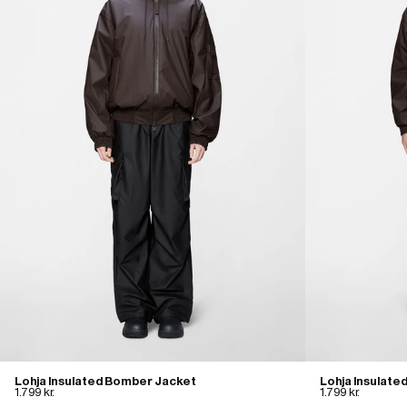
Lohja Insulated Bomber Jacket
Lohja Insulat
1.799 kr.
1.799 kr.