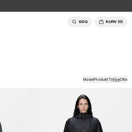
SØG
KURV
(0)
Model
Produkt
To
Fire
Otte