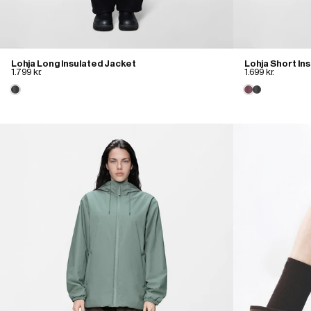
Lohja Long Insulated Jacket
Lohja Short In
1.799 kr.
1.699 kr.