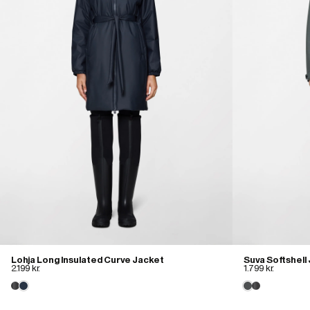
Lohja Long Insulated Curve Jacket
Suva Softshell
2.199 kr.
1.799 kr.