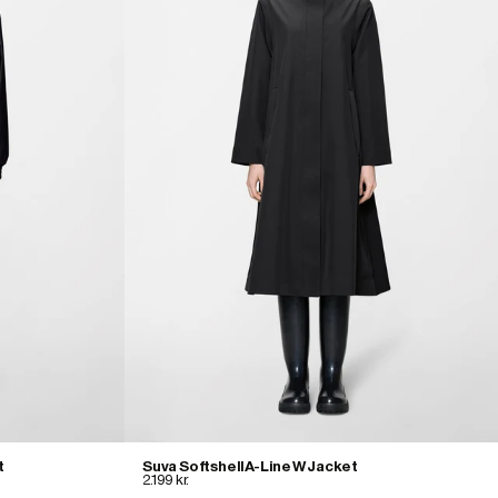
t
Suva Softshell A-Line W Jacket
2.199 kr.